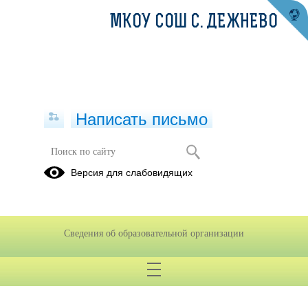
МКОУ СОШ С. ДЕЖНЕВО
Написать письмо
Формы документов, связанных с
Версия для слабовидящих
противодействием коррупции, для
заполнения
05.07.2023
Сведения об образовательной организации