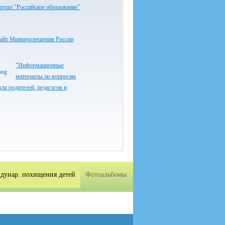
ртал "Российское образование"
айт Минпросвещения России
"Информационные
материалы по вопросам
ля родителей, педагогов и
ждунар. похищения детей
Фотоальбомы