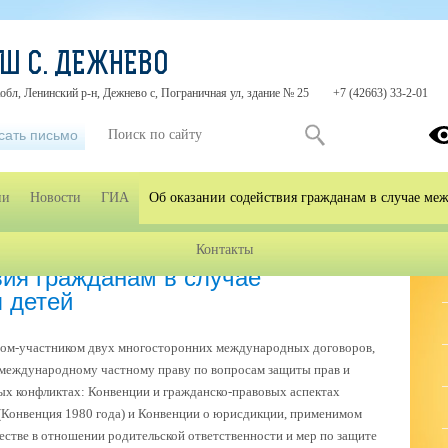
Ш С. ДЕЖНЕВО
обл, Ленинский р-н, Дежнево с, Пограничная ул, здание № 25
+7 (42663) 33-2-01
сать письмо
ии
Новости
ГИА
Об оказании содействия гражданам в случае ме
Контакты
нам в случае междунар. похищения детей
вия гражданам в случае
 детей
твом-участником двух многосторонних международных договоров,
 международному частному праву по вопросам защиты прав и
ых конфликтах: Конвенции и гражданско-правовых аспектах
 (Конвенция 1980 года) и Конвенции о юрисдикции, применимом
естве в отношении родительской ответственности и мер по защите