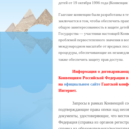
детей от 19 октября 1996 года (Конвенция 
Гаагские конвенции были разработаны в те
заключается в том, чтобы обеспечить прак
общую заинтересованность в защите детей 
Государства — участники настоящей Конве
проблемой первостепенного значения в воп
международном масштабе от вредных посл
процедуры, обеспечивающие их незамедлит
также обеспечить защиту прав доступа.
Информация о договаривающих
Конвенциям Российской Федерации в 
на
официальном сайте
Гаагской конф
Интернет.
Запросы в рамках Конвенций со
подтверждающие права опеки над несов
документы, удостоверяющие, что место
Федерация (справка из органов регистр
справка из образовательного/воспитат