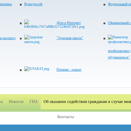
ственных
Культура.рф
Федеральный по
Дети и Интернет
Официальный с
 и высшего
"Здоровая школа"
профилактики д
обучающихся"
Питание - плакат
ии
Новости
ГИА
Об оказании содействия гражданам в случае ме
Контакты