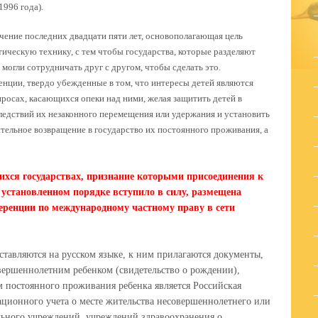
1996 года).
чение последних двадцати пяти лет, основополагающая цель
тическую технику, с тем чтобы государства, которые разделяют
могли сотрудничать друг с другом, чтобы сделать это.
нции, твердо убежденные в том, что интересы детей являются
росах, касающихся опеки над ними, желая защитить детей в
едствий их незаконного перемещения или удержания и установить
ельное возвращение в государство их постоянного проживания, а
ся государствах, признание которыми присоединения к
установленном порядке вступило в силу, размещена
еренции по международному частному праву в сети
ставляются на русском языке, к ним прилагаются документы,
ершеннолетним ребенком (свидетельство о рождении),
м постоянного проживания ребенка является Российская
ационного учета о месте жительства несовершеннолетнего или
ельного учреждений, учреждений здравоохранения о