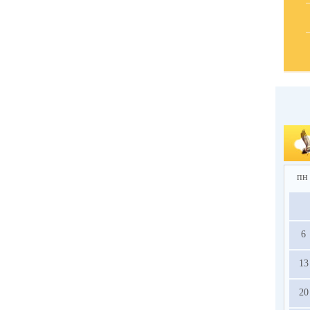
пн
6
13
20