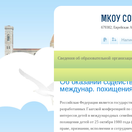
МКОУ СО
679382, Еврейская А
Напи
Сведения об образовательной организац
Главная
»
Об оказании содействия гражда
Об оказании содейст
междунар. похищения
Российская Федерация является государс
разработанных Гаагской конференцией по
интересов детей в международных семейн
похищения детей от 25 октября 1980 года
праве, признании, исполнении и сотруднич