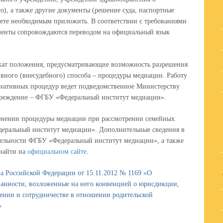
о), а также другие документы (решение суда, паспортные
аете необходимым приложить. В соответствии с требованиями
менты сопровождаются переводом на официальный язык
ржат положения, предусматривающие возможность разрешения
вного (внесудебного) способа – процедуры медиации. Работу
диативных процедур ведет подведомственное Министерству
реждение – ФГБУ «Федеральный институт медиации».
нении процедуры медиации при рассмотрении семейных
деральный институт медиации». Дополнительные сведения в
ельности ФГБУ «Федеральный институт медиации», а также
найти на
официальном сайте
.
Российской Федерации от 15.11.2012 № 1169 «О
анности, возложенные на него конвенцией о юрисдикции,
ении и сотрудничестве в отношении родительской
»