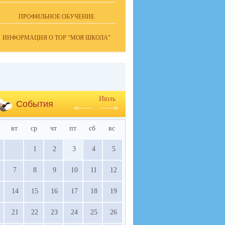
ПРОФИЛЬНОЕ ОБУЧЕНИЕ
ИНФОРМАЦИЯ О ТОР "МОЯ ШКОЛА"
Июль
События
вт
ср
чт
пт
сб
вс
1
2
3
4
5
7
8
9
10
11
12
14
15
16
17
18
19
21
22
23
24
25
26